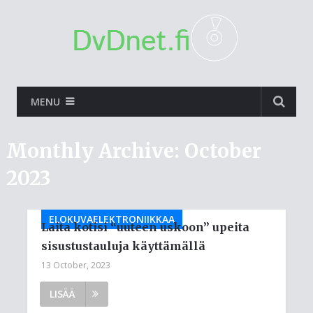
MENU
Monthly Archive:
October
2023
ELOKUVAELEKTRONIIKKAA
Laita kotisi “uuteen uskoon” upeita
sisustustauluja käyttämällä
13 October, 2023
LISÄÄ