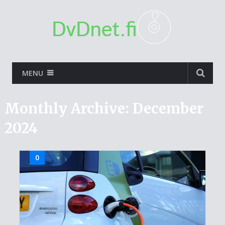
MENU
Monthly Archive:
December
2024
0