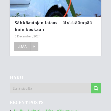
Sähköautojen lataus – älykkäämpää
kuin koskaan
6 December, 2024
LISÄÄ
HAKU
RECENT POSTS
Kotiteatterin akustiikka – näin optimoit