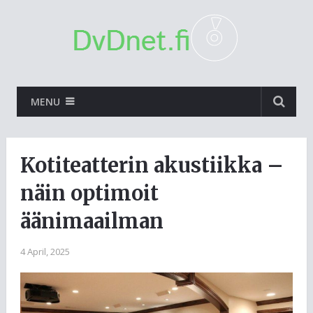
MENU
Kotiteatterin akustiikka –
näin optimoit
äänimaailman
4 April, 2025