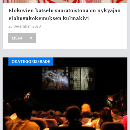
Elokuvien katselu suoratoistona on nykyajan
elokuvakokemuksen kulmakivi
25 December, 2020
LISÄÄ
OKATEGORISERADE