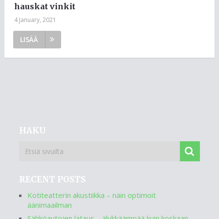
hauskat vinkit
4 January, 2021
LISÄÄ
HAKU
RECENT POSTS
Kotiteatterin akustiikka – näin optimoit
äänimaailman
Sähköautojen lataus – älykkäämpää kuin koskaan