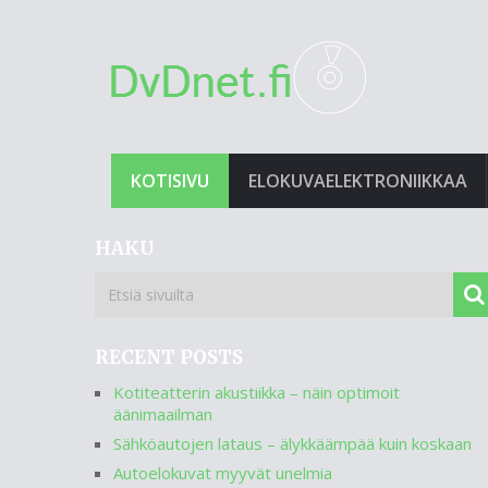
KOTISIVU
ELOKUVAELEKTRONIIKKAA
HAKU
RECENT POSTS
Kotiteatterin akustiikka – näin optimoit
äänimaailman
Sähköautojen lataus – älykkäämpää kuin koskaan
Autoelokuvat myyvät unelmia