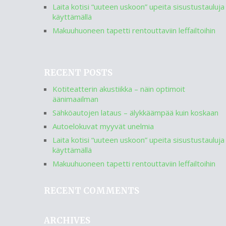
Laita kotisi “uuteen uskoon” upeita sisustustauluja
käyttämällä
Makuuhuoneen tapetti rentouttaviin leffailtoihin
RECENT POSTS
Kotiteatterin akustiikka – näin optimoit
äänimaailman
Sähköautojen lataus – älykkäämpää kuin koskaan
Autoelokuvat myyvät unelmia
Laita kotisi “uuteen uskoon” upeita sisustustauluja
käyttämällä
Makuuhuoneen tapetti rentouttaviin leffailtoihin
RECENT COMMENTS
ARCHIVES